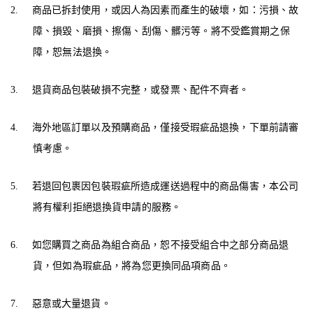
2.
商品已拆封使用，或因人為因素而產生的破壞，如：污損、故
障、損毀、磨損、擦傷、刮傷、髒污等。將不受鑑賞期之保
障，恕無法退換。
3.
退貨商品包裝破損不完整，或發票、配件不齊者。
4.
海外地區訂單以及預購商品，僅接受瑕疵品退換，下單前請審
慎考慮。
5.
若退回包裹因包裝瑕疵所造成運送過程中的商品傷害，本公司
將有權利拒絕退換貨申請的服務。
6.
如您購買之商品為組合商品，恕不接受組合中之部分商品退
貨，但如為瑕疵品，將為您更換同品項商品。
7.
惡意或大量退貨。