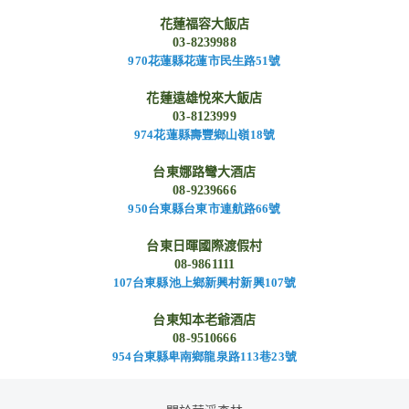
花蓮福容大飯店
03-8239988
970
花蓮縣花蓮市民生路51
號
花蓮遠雄悅來大飯店
03-8123999
974
花蓮縣壽豐鄉山嶺18
號
台東娜路彎大酒店
08-9239666
950
台東縣台東市連航路66
號
台東日暉國際渡假村
08-9861111
107
台東縣池上鄉新興村新興107
號
台東知本老爺酒店
08-9510666
954
台東縣卑南鄉龍泉路113
巷23
號