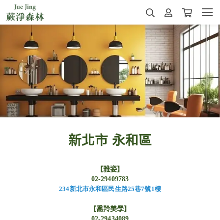
新北市 永和區
【雅姿】
02-29409783
234
新北市永和區民生路25
巷7
號1
樓
【喬羚美學】
02-29434089