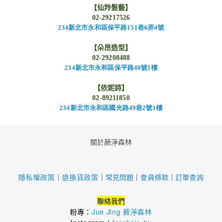
【仙羚髮藝】
02-29217526
234
新北市永和區保平路151
巷6
弄4
號
【朵昂造型】
02-29208488
234
新北市永和區保平路40
號1
樓
【依妮詩】
02-89211850
234
新北市永和區國光路49
巷2
號1
樓
關於蕨淨森林
｜
常見問題
｜
會員條款
｜
訂單查詢
隱私權政策
｜
退換貨政策
聯絡我們
粉專：
Jue Jing 蕨淨森林