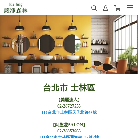
台北市 士林區
【美麗達人】
02-28727555
111
台北市士林區天母北路47
號
【俐髮妝
SALON
】
02-28853666
111
台北市士林區通河街139
號2
樓