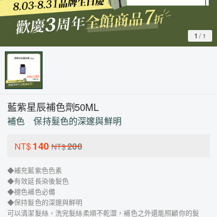
1
/
1
藍紫星辰補色劑50ML
補色 保持髮色的深邃與鮮明
140
NT$
200
NT$
◆補充藍紫色色素
◆有效延長染後髮色
◆褪色補色必備
◆保持髮色的深邃與鮮明
可以清潔髮絲，洗完髮絲柔順不乾澀，補色之外還能照顧你的髮