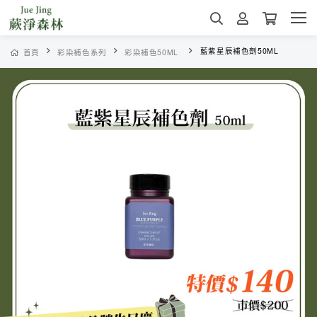
藍紫星辰補色劑50ML
首頁
彩染補色系列
彩染補色50ML