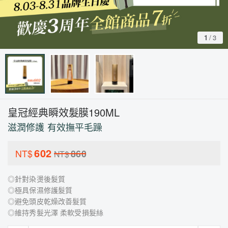
1
/
3
皇冠經典瞬效髮膜190ML
滋潤修護 有效撫平毛躁
602
NT$
860
NT$
◎針對染燙後髮質
◎極具保濕修護髮質
◎避免頭皮乾燥改善髮質
◎維持秀髮光澤 柔軟受損髮絲