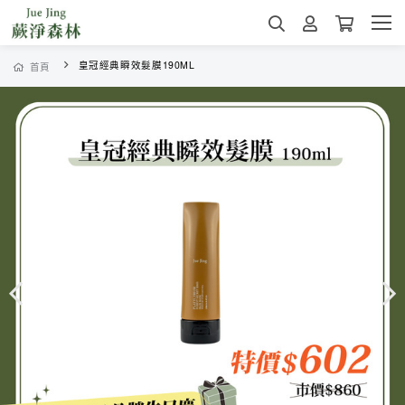
皇冠經典瞬效髮膜190ML
首頁