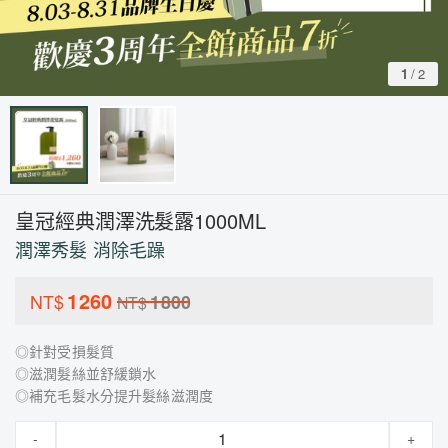
1
/
2
皇冠經典潤澤洗髮露1000ML
潤澤秀髮 消除毛躁
1260
NT$
1800
NT$
◎針對受損髮質
◎滋潤髮絲並舒緩鎖水
◎補充毛髮水分提升髮絲滋潤度
-
+