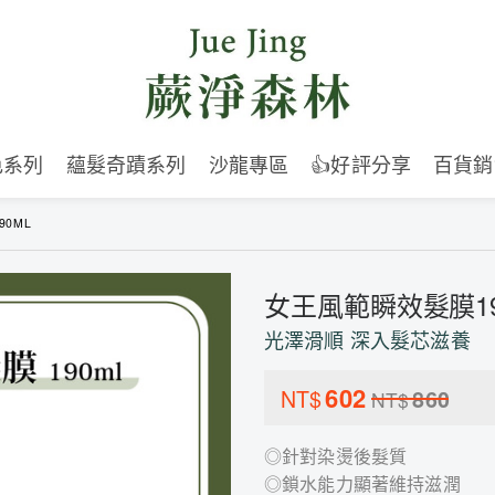
色系列
蘊髮奇蹟系列
沙龍專區
👍好評分享
百貨銷
0ML
女王風範瞬效髮膜19
光澤滑順 深入髮芯滋養
602
NT$
860
NT$
◎針對染燙後髮質
◎鎖水能力顯著維持滋潤