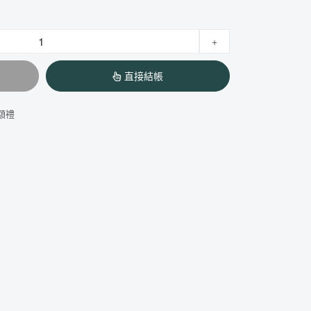
+
直接結帳
額禮