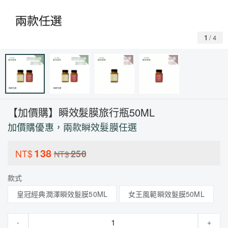
1
/
4
【加價購】瞬效髮膜旅行瓶50ML
加價購優惠，兩款瞬效髮膜任選
138
NT$
250
NT$
款式
皇冠經典潤澤瞬效髮膜50ML
女王風範瞬效髮膜50ML
-
+