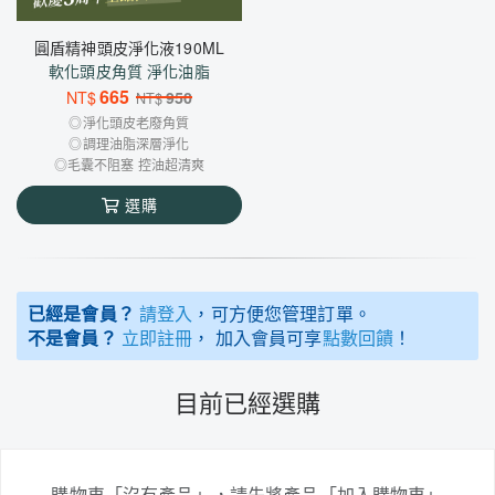
圓盾精神頭皮淨化液190ML
軟化頭皮角質 淨化油脂
665
NT$
950
NT$
◎淨化頭皮老廢角質
◎調理油脂深層淨化
◎毛囊不阻塞 控油超清爽
選購
已經是會員？
請登入
，可方便您管理訂單。
不是會員？
立即註冊
， 加入會員可享
點數回饋
！
目前已經選購
購物車「沒有產品」，請先將產品「加入購物車」