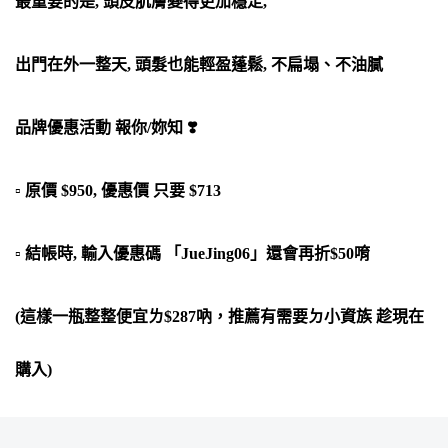
最重要的是, 頭皮肌膚變得更加穩定,
出門在外一整天, 頭髮也能輕盈蓬鬆, 不扁塌、不油膩
品牌優惠活動 報你/妳知 ❣️
▫ 原價 $950, 優惠價 只要 $713
▫ 結帳時, 輸入優惠碼 「JueJing06」還會再折$50唷
(這樣一瓶整整便宜ㄌ$287吶，推薦有需要ㄉ小資族 趁現在
購入)