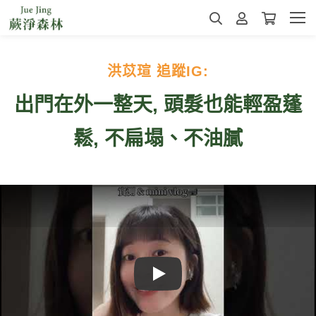
洪苡瑄
追蹤IG:
出門在外一整天, 頭髮也能輕盈蓬
鬆, 不扁塌、不油膩
Play