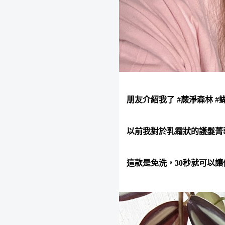
朋友介紹我了 #蕨淨森林 
以前我對於乳霜狀的護髮菁
這款是免洗，30秒就可以