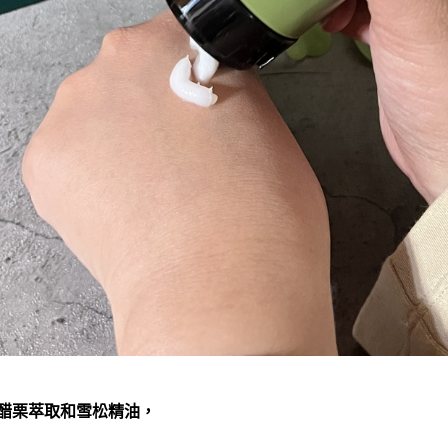
醋栗萃取和雪松精油，