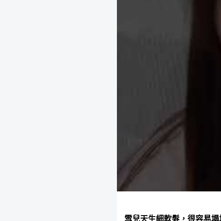
雪兒天生細軟髮，很容易塌