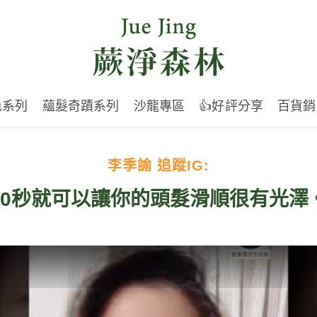
色系列
蘊髮奇蹟系列
沙龍專區
👍好評分享
百貨銷
李季諭
追蹤IG:
30秒就可以讓你的頭髮滑順很有光澤