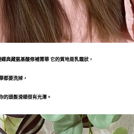
#蝴蝶典藏氨基酸修補菁華 它的質地是乳霜狀，
華都要洗掉，
讓你的頭髮滑順很有光澤。