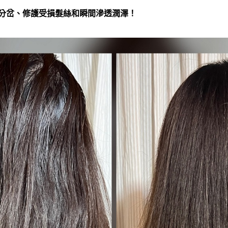
分岔、修護受損髮絲和瞬間滲透潤澤！